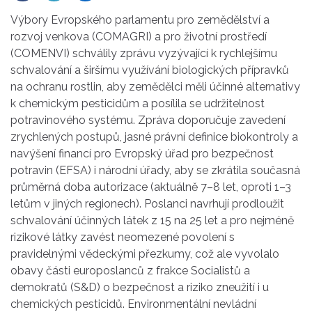
Výbory Evropského parlamentu pro zemědělství a
rozvoj venkova (COMAGRI) a pro životní prostředí
(COMENVI) schválily zprávu vyzývající k rychlejšímu
schvalování a širšímu využívání biologických přípravků
na ochranu rostlin, aby zemědělci měli účinné alternativy
k chemickým pesticidům a posílila se udržitelnost
potravinového systému. Zpráva doporučuje zavedení
zrychlených postupů, jasné právní definice biokontroly a
navýšení financí pro Evropský úřad pro bezpečnost
potravin (EFSA) i národní úřady, aby se zkrátila současná
průměrná doba autorizace (aktuálně 7–8 let, oproti 1–3
letům v jiných regionech). Poslanci navrhují prodloužit
schvalování účinných látek z 15 na 25 let a pro nejméně
rizikové látky zavést neomezené povolení s
pravidelnými vědeckými přezkumy, což ale vyvolalo
obavy části europoslanců z frakce Socialistů a
demokratů (S&D) o bezpečnost a riziko zneužití i u
chemických pesticidů. Environmentální nevládní