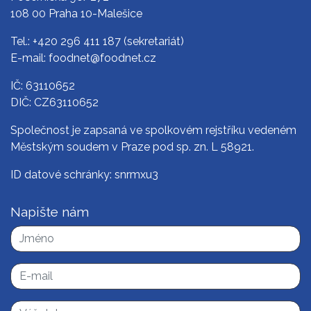
108 00 Praha 10-Malešice
Tel.:
+420 296 411 187
(sekretariát)
E-mail:
foodnet@foodnet.cz
IČ: 63110652
DIČ: CZ63110652
Společnost je zapsaná ve spolkovém rejstříku vedeném
Městským soudem v Praze pod sp. zn. L 58921.
ID datové schránky: snrmxu3
Napište nám