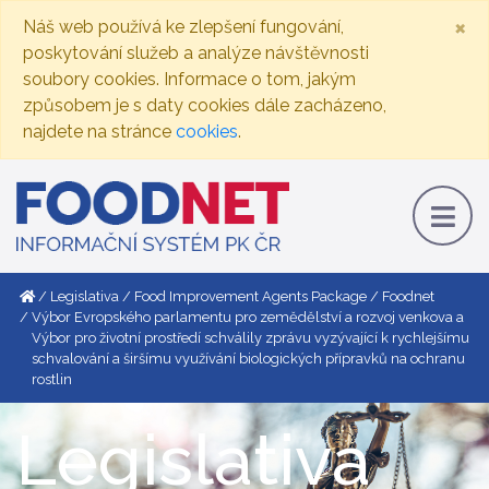
×
Náš web používá ke zlepšení fungování,
poskytování služeb a analýze návštěvnosti
soubory cookies. Informace o tom, jakým
způsobem je s daty cookies dále zacházeno,
najdete na stránce
cookies
.
Legislativa
Food Improvement Agents Package
Foodnet
Výbor Evropského parlamentu pro zemědělství a rozvoj venkova a
Výbor pro životní prostředí schválily zprávu vyzývající k rychlejšímu
schvalování a širšímu využívání biologických přípravků na ochranu
rostlin
Legislativa