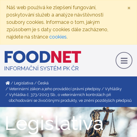
×
Náš web používá ke zlepšení fungování,
poskytování služeb a analýze návštěvnosti
soubory cookies. Informace o tom, jakým
způsobem je s daty cookies dále zacházeno,
najdete na stránce
cookies
.
Legislativa
Česká
Veterinární zákon a jeho prováděcí právní předpisy
Vyhlášky
Vyhláška č. 373/2003 Sb., o veterinárních kontrolách při
obchodování se živočišnými produkty, ve znění pozdějších předpisů
Legislativa