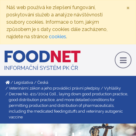
×
Náš web používá ke zlepšení fungování,
poskytování služeb a analýze návštěvnosti
soubory cookies. Informace o tom, jakým
způsobem je s daty cookies dále zacházeno,
najdete na stránce
cookies
.
Legislativa
Česká
Veterinární zákon a jeho prováděcí právní předpisy
Vyhlášky
Decree No. 411/2004 Coll., laying down good production practice,
good distribution practice, and more detailed conditions for
permitting production and distribution of pharmaceuticals,
including the medicated feedingstuffs and veterinary autogenic
vaccine