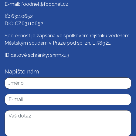
E-mail:
foodnet@foodnet.cz
IČ: 63110652
DIČ: CZ63110652
Společnost je zapsaná ve spolkovém rejstříku vedeném
Městským soudem v Praze pod sp. zn. L 58921.
ID datové schránky: snrmxu3
Napište nám