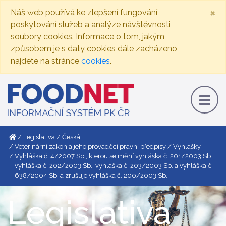
×
Náš web používá ke zlepšení fungování,
poskytování služeb a analýze návštěvnosti
soubory cookies. Informace o tom, jakým
způsobem je s daty cookies dále zacházeno,
najdete na stránce
cookies
.
Legislativa
Česká
Veterinární zákon a jeho prováděcí právní předpisy
Vyhlášky
Vyhláška č. 4/2007 Sb., kterou se mění vyhláška č. 201/2003 Sb.,
vyhláška č. 202/2003 Sb., vyhláška č. 203/2003 Sb. a vyhláška č.
638/2004 Sb. a zrušuje vyhláška č. 200/2003 Sb.
Legislativa