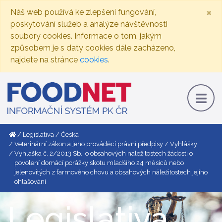
×
Náš web používá ke zlepšení fungování,
poskytování služeb a analýze návštěvnosti
soubory cookies. Informace o tom, jakým
způsobem je s daty cookies dále zacházeno,
najdete na stránce
cookies
.
Legislativa
Česká
Veterinární zákon a jeho prováděcí právní předpisy
Vyhlášky
Vyhláška č. 2/2013 Sb., o obsahových náležitostech žádosti o
povolení domácí porážky skotu mladšího 24 měsíců nebo
jelenovitých z farmového chovu a obsahových náležitostech jejího
ohlašování
Legislativa