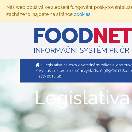
Náš web používá ke zlepšení fungování, poskytování služ
zacházeno, najdete na stránce
cookies
.
Legislativa
Česká
Veterinární zákon a jeho pro
Vyhláška, kterou se mění vyhláška č. 389/2017 Sb., 
277/2018 Sb.
Legislativa