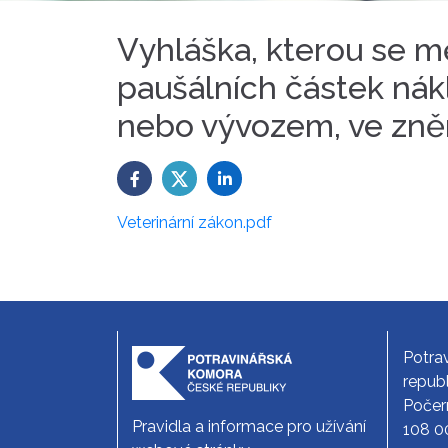
Vyhláška, kterou se mě
paušálních částek nák
nebo vývozem, ve zněn
Veterinární zákon.pdf
Potra
republ
Počer
Pravidla a informace pro užívání
108 0