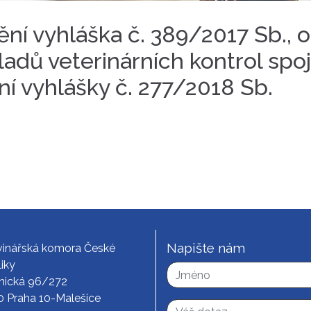
ní vyhláška č. 389/2017 Sb., 
ladů veterinárních kontrol sp
í vyhlášky č. 277/2018 Sb.
Napište nám
vinářská komora České
iky
nická 96/272
0 Praha 10-Malešice