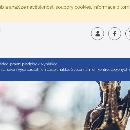
eb a analýze návštěvnosti soubory cookies. Informace o tom
váděcí právní předpisy
Vyhlášky
o stanovení výše paušálních částek nákladů veterinárních kontrol spojenýc