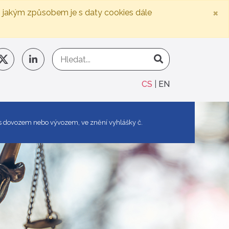
×
, jakým způsobem je s daty cookies dále
CS
EN
h s dovozem nebo vývozem, ve znění vyhlášky č.