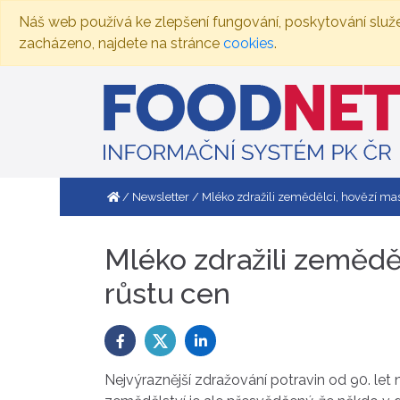
Náš web používá ke zlepšení fungování, poskytování služ
zacházeno, najdete na stránce
cookies
.
Newsletter
Mléko zdražili zemědělci, hovězí maso
Mléko zdražili zeměděl
růstu cen
Nejvýraznější zdražování potravin od 90. let 