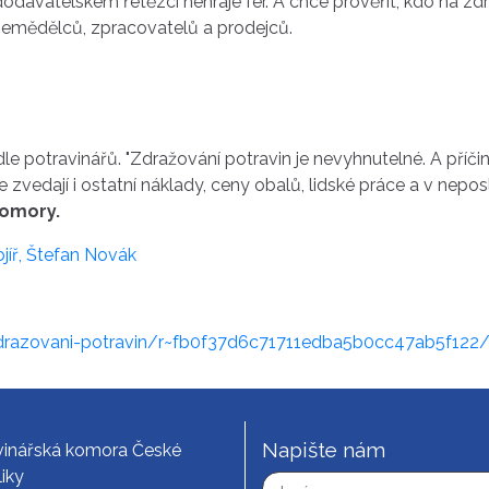
odavatelském řetězci nehraje fér. A chce prověřit, kdo na zdr
u zemědělců, zpracovatelů a prodejců.
odle potravinářů. "Zdražování potravin je nevyhnutelné. A pří
 zvedají i ostatní náklady, ceny obalů, lidské práce a v nepos
komory.
jíř,
Štefan Novák
zdrazovani-potravin/r~fb0f37d6c71711edba5b0cc47ab5f122
Napište nám
vinářská komora České
iky