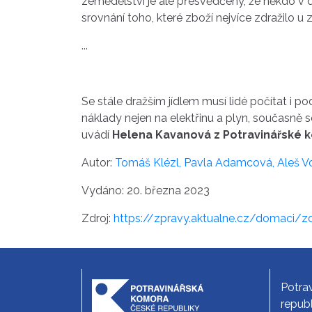
zemědělství je ale přesvědčený, že někdo v d
srovnání toho, které zboží nejvíce zdražilo 
...
Se stále dražším jídlem musí lidé počítat i p
náklady nejen na elektřinu a plyn, současně se
uvádí
Helena Kavanová z Potravinářské 
Autor:
Tomáš Klézl,
Pavla Adamcová,
Aleš Vo
Vydáno: 20. března 2023
Zdroj:
https://zpravy.aktualne.cz/domaci/
Potra
republ