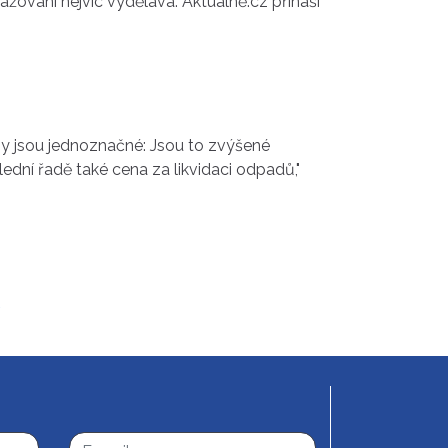
ažování nejvíc vydělává. Aktuálně.cz přináší
činy jsou jednoznačné: Jsou to zvýšené
lední řadě také cena za likvidaci odpadů,"
/