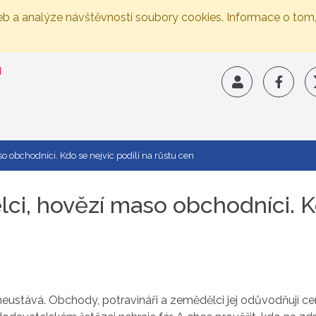
eb a analýze návštěvnosti soubory cookies. Informace o tom
 obchodníci. Kdo se nejvíc podílí na růstu cen
ci, hovězí maso obchodníci. Kd
neustává. Obchody, potravináři a zemědělci jej odůvodňují cena