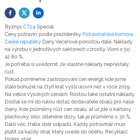
Byznys
ČT24
Speciál
Ceny potravin, podle prezidentky
Potravinářská komora
České republiky
Dany Večeřové porostou dále. Náklady
na výrobu v jednotlivých sektorech vzrostly. Vloni o 50
až 80 %.
Je potřeba si uvědomit, že vlastně náklady nepřestaly
růst.
Pokud pomineme zastropování cen energií, kde jsme
stále bohužel na čtyři krát vyšší úrovni než v roce 2019.
Na velice vysokých cenách. Rostou také ostatní náklady.
Dostal se mi do rukou dotaz dodavatele obalů pro naše
členy. Kde
průměrný růst cen obalu, ať už jde o kartony,
plechovky, sklo, skleněné dózy, tak je průměrně o 30 %.
Další věc, třeba sběr odpadů. Každý potravinář musí
platit za každý obal, který uvede do oběhu. Recyklaci,
třídění, sběr.