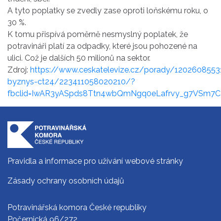
A tyto poplatky se zvedly zase oproti loňskému roku, o
30 %.
K tomu přispívá poměrně nesmyslný poplatek, že
potravináři platí za odpadky, které jsou pohozené na
ulici. Což je dalších 50 milionů na sektor.
Zdroj:
https://www.ceskatelevize.cz/porady/1202608553
byznys-ct24/223411058020210/?
fbclid=IwAR3yASpds8Ttn4wbQmNgq0eLafrvy_g7VSm7
Pravidla a informace pro užívání webové stránky
Zásady ochrany osobních údajů
Potravinářská komora České republiky
Počernická 96/272