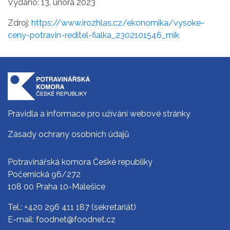
Vydáno: 13. února 2023
Zdroj:
https://www.irozhlas.cz/ekonomika/vysoke-
ceny-potravin-reditel-fialka_2302101546_mik
Pravidla a informace pro užívání webové stránky
Zásady ochrany osobních údajů
Potravinářská komora České republiky
Počernická 96/272
108 00 Praha 10-Malešice
Tel.:
+420 296 411 187
(sekretariát)
E-mail:
foodnet@foodnet.cz