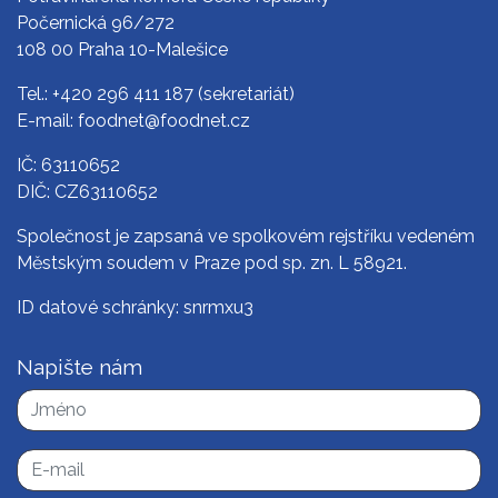
Počernická 96/272
108 00 Praha 10-Malešice
Tel.:
+420 296 411 187
(sekretariát)
E-mail:
foodnet@foodnet.cz
IČ: 63110652
DIČ: CZ63110652
Společnost je zapsaná ve spolkovém rejstříku vedeném
Městským soudem v Praze pod sp. zn. L 58921.
ID datové schránky: snrmxu3
Napište nám