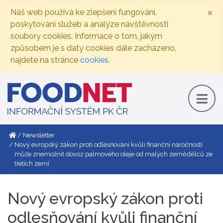
×
Náš web používá ke zlepšení fungování,
poskytování služeb a analýze návštěvnosti
soubory cookies. Informace o tom, jakým
způsobem je s daty cookies dále zacházeno,
najdete na stránce
cookies
.
Newsletter
Nový evropský zákon proti odlesňování kvůli finanční náročnosti
může znemožnit dovoz palmového oleje od malých zemědělců ze
třetích zemí
Nový evropský zákon proti
odlesňování kvůli finanční