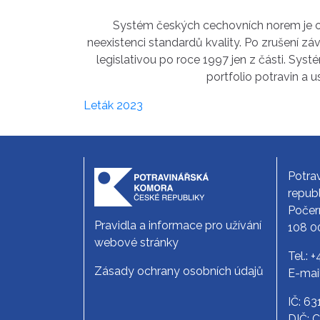
Systém českých cechovních norem je od
neexistenci standardů kvality. Po zrušení z
legislativou po roce 1997 jen z části. Sys
portfolio potravin a 
Leták 2023
Potra
republ
Počer
Pravidla a informace pro užívání
108 0
webové stránky
Tel.:
+
Zásady ochrany osobních údajů
E-mai
IČ: 6
DIČ: 