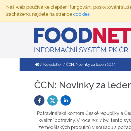
Náš web používá ke zlepšení fungování, poskytování služ
zacházeno, najdete na stránce
cookies
.
Newsletter
ČCN: Novinky za leden 2023
ČCN: Novinky za lede
Potravinářská komora České republiky a Če
kvalitní potraviny. V roce 2017 byl tento 
zemědělských produktů v souladu s poža