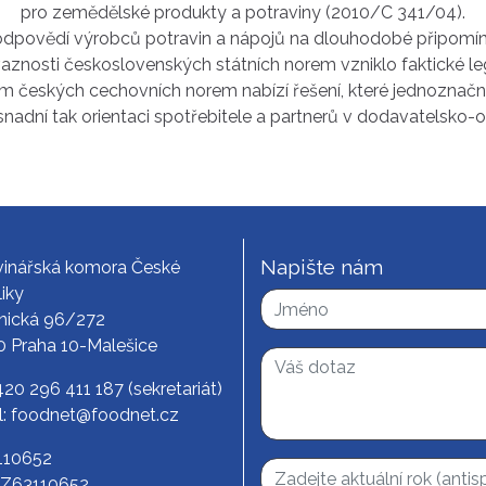
pro zemědělské produkty a potraviny (2010/C 341/04).
povědí výrobců potravin a nápojů na dlouhodobé připomínky
ávaznosti československých státních norem vzniklo faktické 
tém českých cechovních norem nabízí řešení, které jednoznačně
usnadní tak orientaci spotřebitele a partnerů v dodavatelsko
Napište nám
vinářská komora České
iky
nická 96/272
0 Praha 10-Malešice
420 296 411 187
(sekretariát)
l:
foodnet@foodnet.cz
3110652
CZ63110652