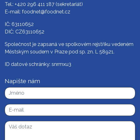
Tel.:
+420 296 411 187
(sekretariát)
E-mail:
foodnet@foodnet.cz
IČ: 63110652
DIČ: CZ63110652
Společnost je zapsaná ve spolkovém rejstříku vedeném
Městským soudem v Praze pod sp. zn. L 58921.
ID datové schránky: snrmxu3
Napište nám