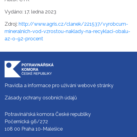
Vydáno: 17. ledna 2023
Zdroj:
http://www.agris.cz/clanek/221537/vyrobcum-
mineralnich-vod-vzrostou-naklady-na-recyklaci-obalu-
az-o-92-procent
Pravidla a informace pro užívání webové stránky
Zásady ochrany osobních údajů
Potravinářská komora České republiky
Počernická 96/272
108 00 Praha 10-Malešice