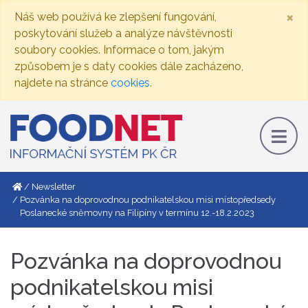
×
Náš web používá ke zlepšení fungování,
poskytování služeb a analýze návštěvnosti
soubory cookies. Informace o tom, jakým
způsobem je s daty cookies dále zacházeno,
najdete na stránce
cookies
.
Newsletter
Pozvánka na doprovodnou podnikatelskou misi místopředsedy
Poslanecké sněmovny na Filipíny v termínu 12.-18.2.2023
Pozvánka na doprovodnou
podnikatelskou misi