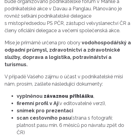
bude organizováno podnikatelské fórum v Manile a
podnikatelské akce v Davau a Panglau. Plánováno je
rovněž setkání podnikatelské delegace
s místopředsedou PS PČR, zástupci velvyslanectví ČR a
členy oficiální delegace a večerní společenská akce.
Mise je primárně určena pro obory
vodohospodářský a
odpadní průmysl, zdravotnictví a zdravotnické
služby, doprava a logistika, potravinářství a
turismus.
V případě Vašeho zájmu o účast v podnikatelské misi
nám, prosím, zašlete následující dokumenty:
vyplněnou
závaznou přihlášku
,
firemní profil v Aj
(v editovatelné verzi),
snímek pro prezentaci
scan cestovního pasu
(strana s fotografií;
platnost pasu min. 6 měsíců po návratu zpět do
ČR)