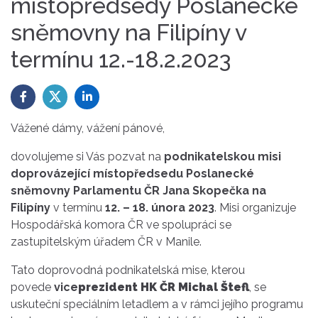
místopředsedy Poslanecké
sněmovny na Filipíny v
termínu 12.-18.2.2023
Vážené dámy, vážení pánové,
dovolujeme si Vás pozvat na
podnikatelskou misi
doprovázející místopředsedu Poslanecké
sněmovny Parlamentu ČR Jana Skopečka na
Filipíny
v termínu
12. – 18. února 2023
. Misi organizuje
Hospodářská komora ČR ve spolupráci se
zastupitelským úřadem ČR v Manile.
Tato doprovodná podnikatelská mise, kterou
povede
vice
prezident HK ČR Michal Štefl
, se
uskuteční speciálním letadlem a v rámci jejího programu