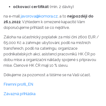
očkovací certifikát
(min. 2 dávky)
na e-mail
javorova@komora.cz
, a to
nejpozději do
26.1.2022
. Vzhledem k omezené kapacitě Vám
doporučujeme přihlásit se co nejdříve.
Záloha na účastnický poplatek za misi činí 2600 EUR /
65.000 Kč a zahrnuje: ubytování, podíl na místních
transferech, podíl na cateringu, organizace
podnikatelských akcí, asistenci pracovníků HK ČR po
dobu mise a organizační náklady spojené s přípravou
mise. Členové HK ČR mají 10 % slevu.
Děkujeme za pozornost a těšíme se na Vaši účast.
Firemní profil_EN
Závazná přihláška