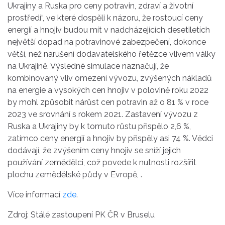
Ukrajiny a Ruska pro ceny potravin, zdraví a životní
prostředí“, ve které dospěli k názoru, že rostoucí ceny
energií a hnojiv budou mít v nadcházejících desetiletích
největší dopad na potravinové zabezpečení, dokonce
větší, než narušení dodavatelského řetězce vlivem války
na Ukrajině. Výsledné simulace naznačují, že
kombinovaný vliv omezení vývozu, zvýšených nákladů
na energie a vysokých cen hnojiv v polovině roku 2022
by mohl způsobit nárůst cen potravin až o 81 % v roce
2023 ve srovnání s rokem 2021. Zastavení vývozu z
Ruska a Ukrajiny by k tomuto růstu přispělo 2,6 %,
zatímco ceny energií a hnojiv by přispěly asi 74 %. Vědci
dodávají, že zvýšením ceny hnojiv se sníží jejich
používání zemědělci, což povede k nutnosti rozšířit
plochu zemědělské půdy v Evropě, .
Více informací
zde
.
Zdroj: Stálé zastoupení PK ČR v Bruselu