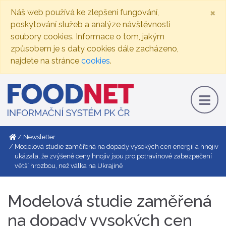
×
Náš web používá ke zlepšení fungování,
poskytování služeb a analýze návštěvnosti
soubory cookies. Informace o tom, jakým
způsobem je s daty cookies dále zacházeno,
najdete na stránce
cookies
.
Newsletter
Modelová studie zaměřená na dopady vysokých cen energií a hnojiv
ukázala, že zvýšené ceny hnojiv jsou pro potravinové zabezpečení
větší hrozbou, než válka na Ukrajině
Modelová studie zaměřená
na dopady vysokých cen