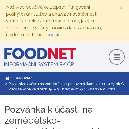
×
Náš web používá ke zlepšení fungování,
poskytování služeb a analýze návštěvnosti
soubory cookies. Informace o tom, jakým
způsobem je s daty cookies dále zacházeno,
najdete na stránce
cookies
.
Newsletter
Pozvánka k účasti na zemědělsko-potravinářském veletrhu AgriteQ,
který se koná ve dnech 15. – 19. března 2023 v katarském Doha
Pozvánka k účasti na
zemědělsko-