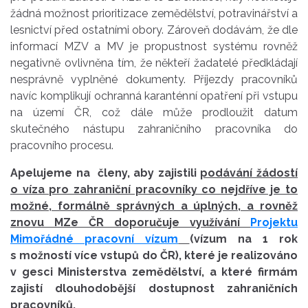
žádná možnost prioritizace zemědělství, potravinářství a
lesnictví před ostatními obory. Zároveň dodávám, že dle
informací MZV a MV je propustnost systému rovněž
negativně ovlivněna tím, že někteří žadatelé předkládají
nesprávně vyplněné dokumenty. Příjezdy pracovníků
navíc komplikují ochranná karanténní opatření při vstupu
na území ČR, což dále může prodloužit datum
skutečného nástupu zahraničního pracovníka do
pracovního procesu.
Apelujeme na členy, aby zajistili
podávání žádostí
o víza pro zahraniční pracovníky co nejdříve je to
možné, formálně správných a úplných, a rovněž
znovu MZe ČR doporučuje využívání
Projektu
Mimořádné pracovní vízum
(vízum na 1 rok
s možností více vstupů do ČR), které je realizováno
v gesci Ministerstva zemědělství, a které firmám
zajistí dlouhodobější dostupnost zahraničních
pracovníků.