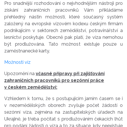
Pro snadnější rozhodování o nejvhodnějším nástroji pro
získání zahraničních pracovníků Vám přikládáme
přehledný nástin možností, které současný systém
založený na evropské vízovém kodexu českým firmám
podnikajícím v sektorech zemědělství, potravinářství a
lesnictví poskytuje. Obecně pak platí, že víza nemohou
být prodlužována. Tato možnost existuje pouze u
zaměstnanecké karty.
Možnosti víz
Upozornění na
včasné přípravy při zajišťování
zahraničních pracovníků pro sezónní práce
v českém zemědělství:
Vzhledem k tomu, že s postupujícím jarním časem se i
v nezemědělských oborech zvyšuje počet žádostí o
sezónní víza, zejména na zastupitelských úřadech na
Ukrajině, je třeba počítat s prodlužováním čekacích lhůt
pro podání žádostí o víza a to za situace, kdy neexistuje