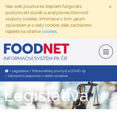
×
Náš web používá ke zlepšení fungování,
poskytování služeb a analýze návštěvnosti
soubory cookies. Informace o tom, jakým
způsobem je s daty cookies dále zacházeno,
najdete na stránce
cookies
.
Legislativa
Potravinářský průmysl a COVID-19
Zahraniční pracovníci v době covidové
Legislativa