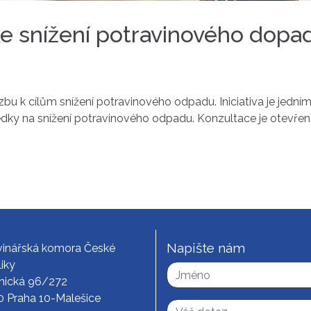
ke snížení potravinového dopa
 k cílům snížení potravinového odpadu. Iniciativa je jedním 
dky na snížení potravinového odpadu. Konzultace je otevřen
Napište nám
vinářská komora České
iky
nická 96/272
0 Praha 10-Malešice