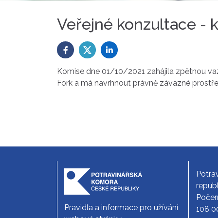
Veřejné konzultace - 
Komise dne 01/10/2021 zahájila zpětnou vazbu
Fork a má navrhnout právně závazné prostře
Potra
republ
Počer
Pravidla a informace pro užívání
108 0